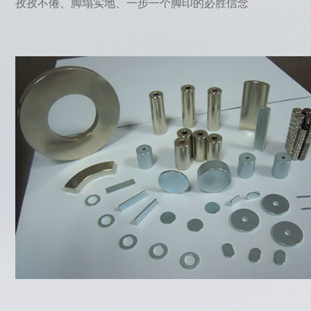
孜孜不倦、脚塌实地、一步一个脚印的必胜信念
的晶
料具
软
、
的
、