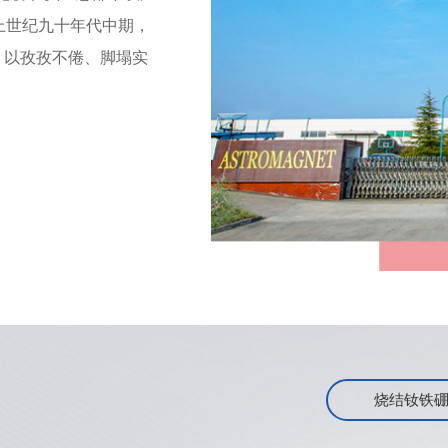
上世纪九十年代中期，
；以孜孜不倦、脚塌实
烧结钕铁