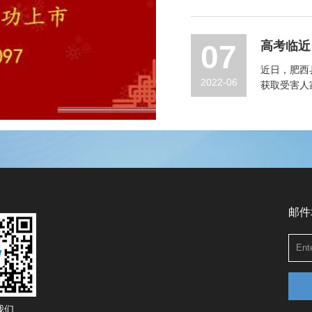
07
高考临近
近日，肥西
2022-06
获取受害人
许某某。
邮件
我们