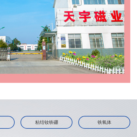
硼
粘结钕铁硼
铁氧体