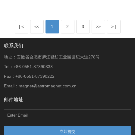
稀土整合
| <
<<
1
2
3
>>
> |
SMM网讯：赣州稀土集团有限公司近日正式挂
牌成立，这意味着中国南方离子型稀土主产区核
心产业集团正式运营。中国稀土产业格局出
联系我们
现“北有包钢稀土，南有赣州稀土”的南北双雄并
立局面，这也是向建设全国性大型稀土龙头企业
地址：安徽省合肥市庐江轻纺工业园世纪大道278号
迈进的重要一步。
Tel：+86-0551-87390333
Fax：+86-0551-87390222
Email：magnet@astromagnet.com.cn
邮件地址