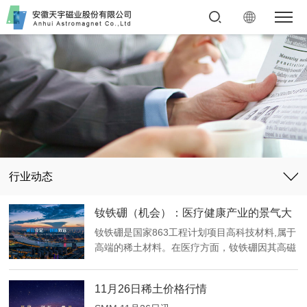
行业动态
钕铁硼（机会）：医疗健康产业的景气大
周期
钕铁硼是国家863工程计划项目高科技材料,属于
高端的稀土材料。在医疗方面，钕铁硼因其高磁
场性能被广泛用于医疗磁疗保健、医疗成像领域
而惠及民生。
11月26日稀土价格行情